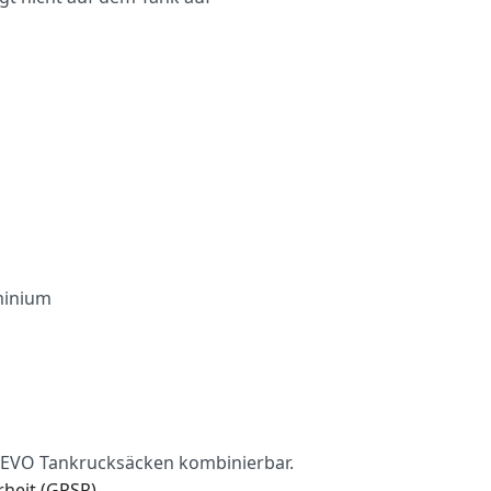
minium
 EVO Tankrucksäcken kombinierbar.
heit (GPSR)