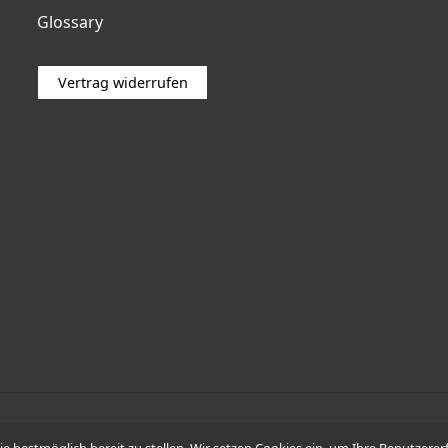
Glossary
Vertrag widerrufen
© 2026 -
WÜDO Motorrad
Sie bestmöglich bereit zu stellen. Wir setzen Cookies ein, um Ihre Benutzer