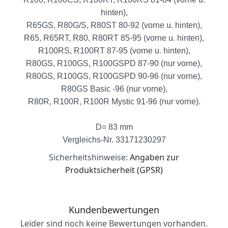
hinten)
,
R65GS, R80G/S, R80ST 80-92
(vorne u. hinten)
,
R65, R65RT, R80, R80RT 85-95
(vorne u. hinten)
,
R100RS, R100RT 87-95
(vorne u. hinten)
,
R80GS, R100GS, R100GSPD 87-90
(nur vorne)
,
R80GS, R100GS, R100GSPD 90-96
(nur vorne)
,
R80GS Basic -96
(nur vorne)
,
R80R, R100R, R100R Mystic 91-96
(nur vorne).
D= 83 mm
Vergleichs-Nr. 33171230297
Sicherheitshinweise:
Angaben zur
Produktsicherheit (GPSR)
Kundenbewertungen
Leider sind noch keine Bewertungen vorhanden.