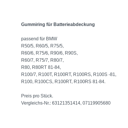
Gummiring für Batterieabdeckung
passend für BMW
R50/5, R60/5, R75/5,
R60/6, R75/6, R90/6, R90S,
R60/7, R75/7, R80/7,
R80, R80RT 81-84,
R100/7, R100T, R100RT, R100RS, R100S -81,
R100, R100CS, R100RT, R100RS 81-84.
Preis pro Stück.
Vergleichs-Nr.: 63121351414, 07119905680