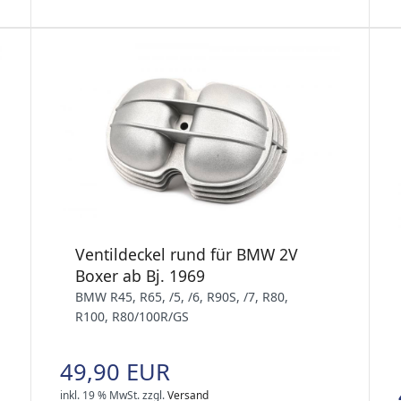
Ventildeckel rund für BMW 2V
Boxer ab Bj. 1969
BMW R45, R65, /5, /6, R90S, /7, R80,
R100, R80/100R/GS
49,90 EUR
inkl. 19 % MwSt.
zzgl.
Versand