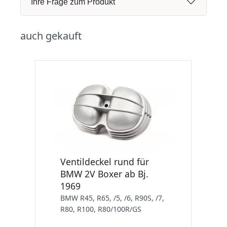
Ihre Frage zum Produkt
auch gekauft
Ventildeckel rund für
BMW 2V Boxer ab Bj.
1969
BMW R45, R65, /5, /6, R90S, /7,
R80, R100, R80/100R/GS