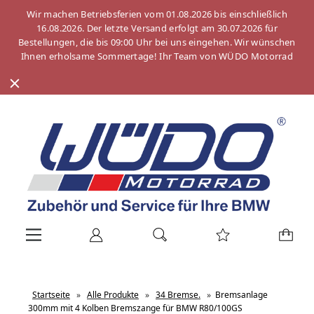
Wir machen Betriebsferien vom 01.08.2026 bis einschließlich
16.08.2026. Der letzte Versand erfolgt am 30.07.2026 für
Bestellungen, die bis 09:00 Uhr bei uns eingehen. Wir wünschen
Ihnen erholsame Sommertage! Ihr Team von WÜDO Motorrad
Startseite
»
Alle Produkte
»
34 Bremse.
»
Bremsanlage
300mm mit 4 Kolben Bremszange für BMW R80/100GS