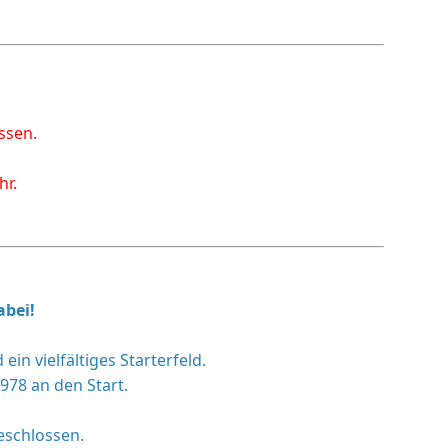
ssen.
hr.
abei!
n vielfältiges Starterfeld.
978 an den Start.
eschlossen.